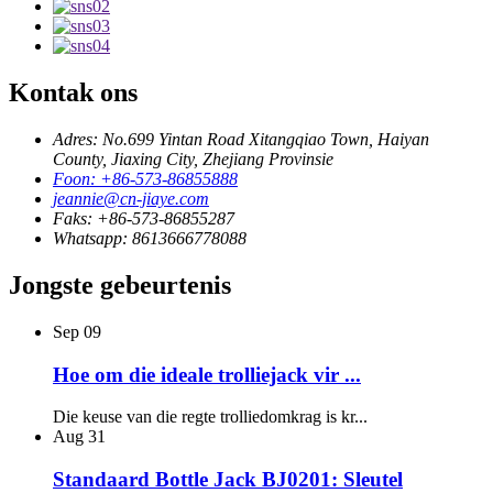
Kontak ons
Adres: No.699 Yintan Road Xitangqiao Town, Haiyan
County, Jiaxing City, Zhejiang Provinsie
Foon: +86-573-86855888
jeannie@cn-jiaye.com
Faks: +86-573-86855287
Whatsapp: 8613666778088
Jongste gebeurtenis
Sep
09
Hoe om die ideale trolliejack vir ...
Die keuse van die regte trolliedomkrag is kr...
Aug
31
Standaard Bottle Jack BJ0201: Sleutel