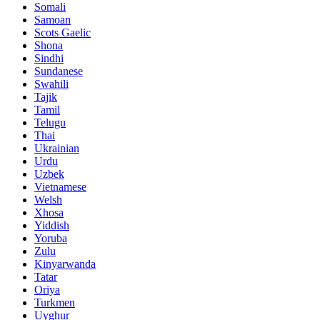
Somali
Samoan
Scots Gaelic
Shona
Sindhi
Sundanese
Swahili
Tajik
Tamil
Telugu
Thai
Ukrainian
Urdu
Uzbek
Vietnamese
Welsh
Xhosa
Yiddish
Yoruba
Zulu
Kinyarwanda
Tatar
Oriya
Turkmen
Uyghur