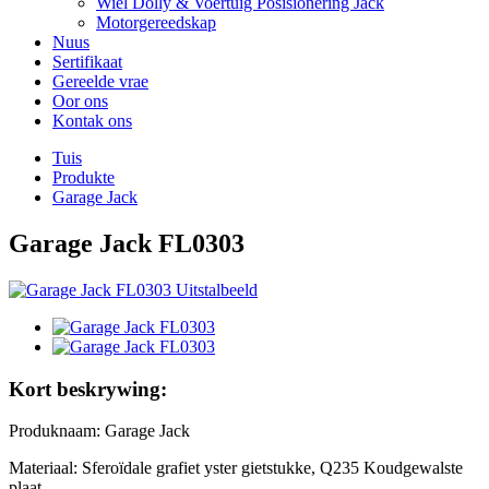
Wiel Dolly & Voertuig Posisionering Jack
Motorgereedskap
Nuus
Sertifikaat
Gereelde vrae
Oor ons
Kontak ons
Tuis
Produkte
Garage Jack
Garage Jack FL0303
Kort beskrywing:
Produknaam: Garage Jack
Materiaal: Sferoïdale grafiet yster gietstukke, Q235 Koudgewalste
plaat