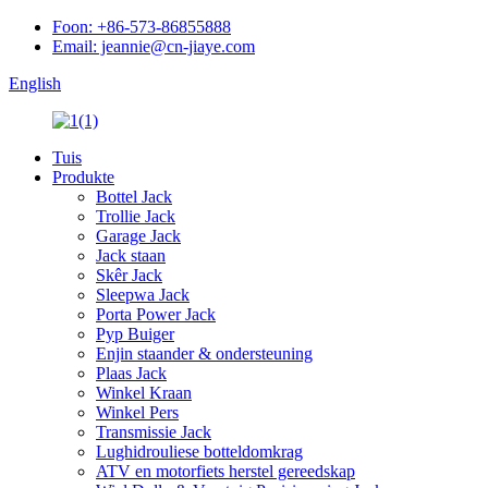
Foon: +86-573-86855888
Email: jeannie@cn-jiaye.com
English
Tuis
Produkte
Bottel Jack
Trollie Jack
Garage Jack
Jack staan
Skêr Jack
Sleepwa Jack
Porta Power Jack
Pyp Buiger
Enjin staander & ondersteuning
Plaas Jack
Winkel Kraan
Winkel Pers
Transmissie Jack
Lughidrouliese botteldomkrag
ATV en motorfiets herstel gereedskap