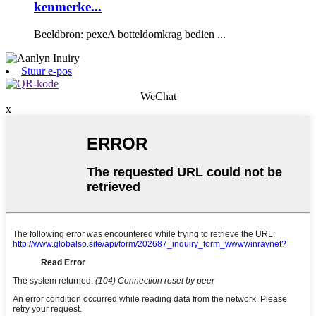
kenmerke...
Beeldbron: pexeA botteldomkrag bedien ...
Stuur e-pos
WeChat
x